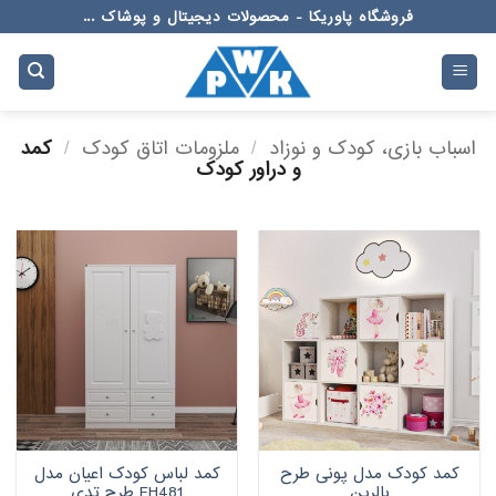
Ski
فروشگاه پاوریکا - محصولات دیجیتال و پوشاک ...
t
conten
اسباب بازی، کودک و نوزاد
/
ملزومات اتاق کودک
/
کمد
و دراور کودک
کمد کودک مدل پونی طرح
کمد لباس کودک اعیان مدل
بالرین
FH481 طرح تدی