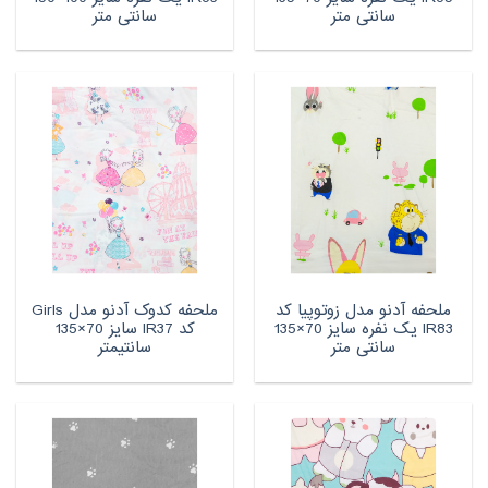
سانتی متر
سانتی متر
ملحفه آدنو مدل زوتوپیا کد
ملحفه کدوک آدنو مدل Girls
IR83 یک نفره سایز 70×135
کد IR37 سایز 70×135
سانتی متر
سانتیمتر