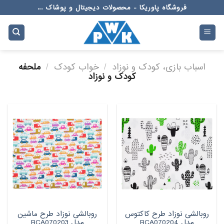
Ski
فروشگاه پاوریکا - محصولات دیجیتال و پوشاک ...
t
conten
اسباب بازی، کودک و نوزاد
/
خواب کودک
/
ملحفه
کودک و نوزاد
روبالشی نوزاد طرح کاکتوس
روبالشی نوزاد طرح ماشین
مدل BCA070204
مدل BCA070203