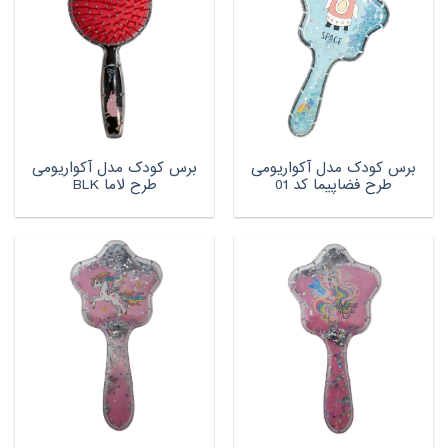
برس کودک مدل آکواریومی
برس کودک مدل آکواریومی
طرح فضاپیما کد 01
طرح لاما BLK