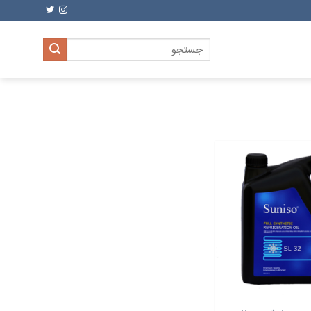
جستجو
برای: