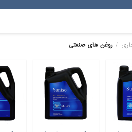
داری
/
روغن های صنعتی