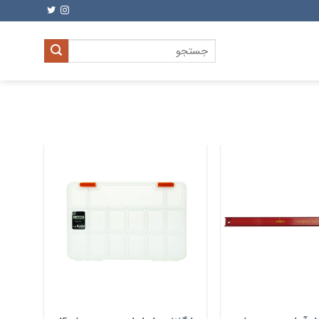
جستجو
برای: