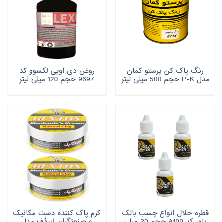
رنگ پاک کن پرستو کمان
روغن دی اوپی لکسوو کد
مدل P-K حجم 500 میلی لیتر
9697 حجم 120 میلی لیتر
قطره حلال انواع چسب بالک
کرم پاک کننده دست مکانیک
پاور کد A100 حجم 20 میلی
و صنعتگران لیردُف مدل