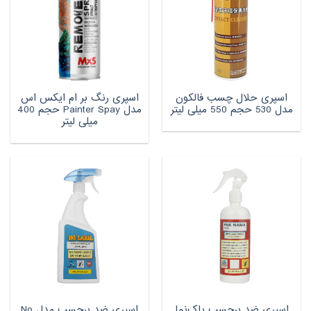
اسپری حلال چسب فالکون
اسپری رنگ بر ام ایکس اس
مدل 530 حجم 550 میلی لیتر
مدل Painter Spay حجم 400
میلی لیتر
اسپری ضد برچسب پاک‌نما
اسپری ضد برچسب مدل No