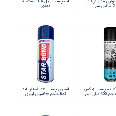
اری مدل کرافت
اب چسب مدل TP4 بسته 4
ر
عددی
کننده چسب زتکس
اسپری چسب ۱۲۳ استار باند
کد5 حجم ۴۰۰میلی لیتری