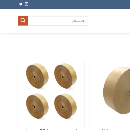
جستجو
برای: