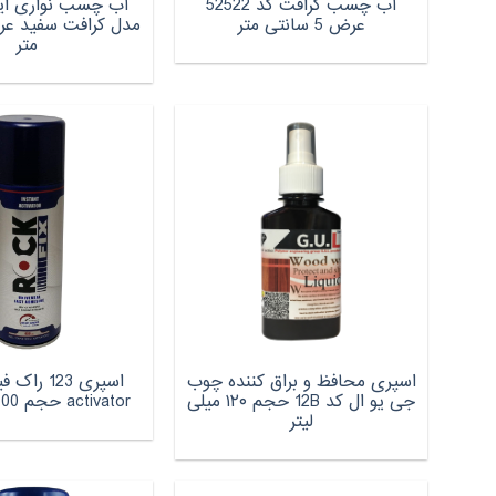
آب چسب کرافت کد 52522
آب چسب نواری ا
عرض 5 سانتی متر
متر
اسپرى محافظ و براق كننده چوب
اسپری 123
جى يو ال كد 12B حجم ١٢٠ ميلى
activator حجم 400 میلی لیتر
ليتر