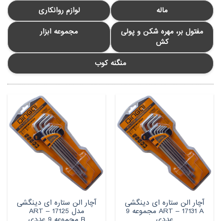
ماله
لوازم روانکاری
مفتول بر، مهره شکن و پولی
مجموعه ابزار
کش
منگنه کوب
آچار الن ستاره ای دینگشی
آچار الن ستاره ای دینگشی
ART – 17131 A مجموعه 9
مدل ART – 17125
عددی
B مجموعه 9 عددی