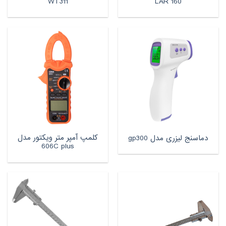
WT311
LAR 160
کلمپ آمپر متر ویکتور مدل
دماسنج لیزری مدل gp300
606C plus