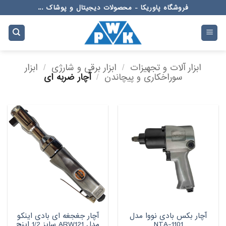
Ski
فروشگاه پاوریکا - محصولات دیجیتال و پوشاک ...
t
conten
ابزار آلات و تجهیزات
/
ابزار برقی و شارژی
/
ابزار
سوراخکاری و پیچاندن
/
آچار ضربه ای
آچار بکس بادی نووا مدل
آچار جغجغه ای بادی اینکو
NTA-1101
مدل ARW121 سایز 1/2 اینچ