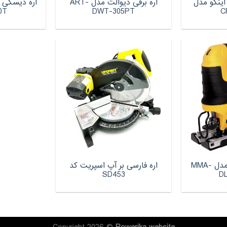
اینکو مدل
اره برقی دیوالت مدل ART-
0T
DWT-305PT
C
اره عمودبر دیوالت مدل MMA-
اره فارسی بر آپ اسپریت کد
SD453
D