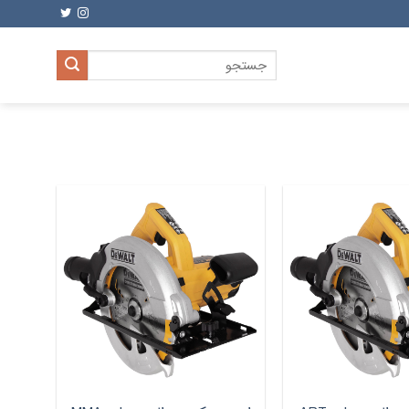
جستجو
برای: