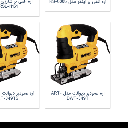
اره افقی بر شارژی 
اره افقی بر اینکو مدل RS-8008
RSL-I1151
اره عمودبر دیوالت مدل ART-
LT-349TS
DWT-349T