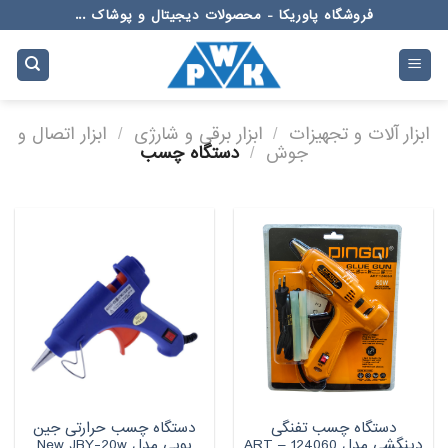
Ski
فروشگاه پاوریکا - محصولات دیجیتال و پوشاک ...
t
conten
ابزار آلات و تجهیزات
/
ابزار برقی و شارژی
/
ابزار اتصال و
جوش
/
دستگاه چسب
دستگاه چسب تفنگی
دستگاه چسب حرارتی جین
دینگشی مدل ART – 124060
بویی مدل New JBY-20w